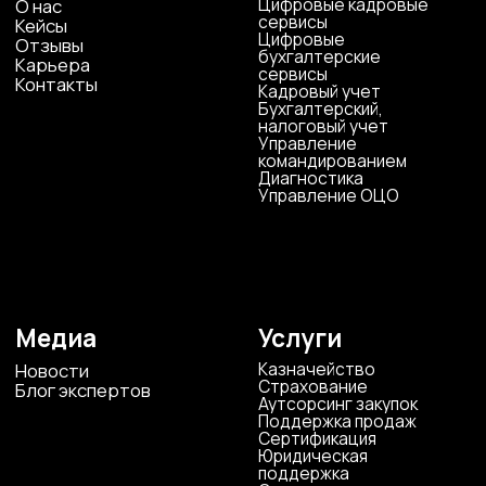
ООО «ЦКР»
ИНН 4823040990
ОГРН 1104823017419
Карта сайта
Антикоррупционная
деятельность
Политика
конфиденциальности
© ЦКР, 2019-2026 Все права защищены