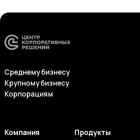
Наши офисы
г.Липецк, ул. Ленина, д.36
+7 4742 907554
г.Липецк, ул. Советская, д.20
+7 800 600 2755
г. Москва, ул.Новорязанская, д.24
+7 495 980 7554
г. Воронеж, ул. Кирова, д. 4
+7 472 272 7554
Все представительства
Электронная почта
cs-sp-csc@cscentr.com
sales@cscentr.com